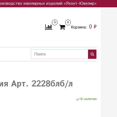
оизводство ювелирных изделий «Яхонт-Ювелир»
0
0
0 ₽
Корзина:
ия Арт. 2228блб/л
В наличии