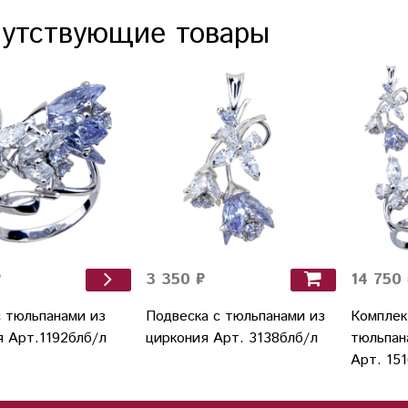
утствующие товары
3 350 ₽
₽
14 750 
Подвеска с тюльпанами из
с тюльпанами из
Комплек
циркония Арт. 3138блб/л
я Арт.1192блб/л
тюльпан
Арт. 15