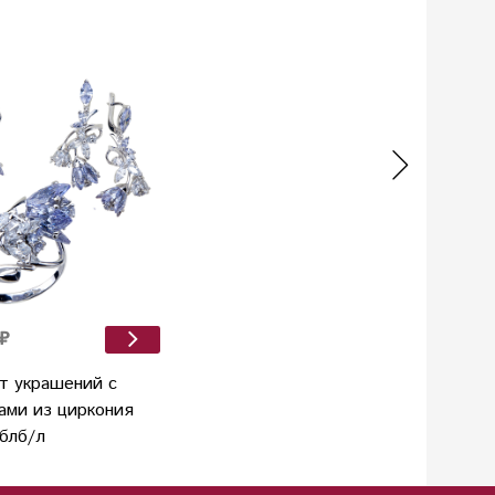
₽
т украшений с
ами из циркония
1блб/л