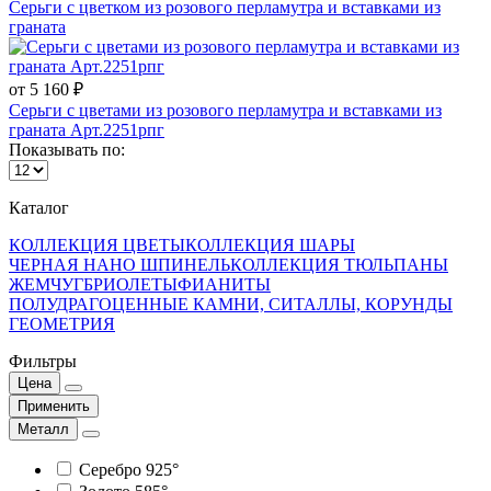
Серьги с цветком из розового перламутра и вставками из
граната
от 5 160 ₽
Серьги с цветами из розового перламутра и вставками из
граната Арт.2251рпг
Показывать по:
Каталог
КОЛЛЕКЦИЯ ЦВЕТЫ
КОЛЛЕКЦИЯ ШАРЫ
ЧЕРНАЯ НАНО ШПИНЕЛЬ
КОЛЛЕКЦИЯ ТЮЛЬПАНЫ
ЖЕМЧУГ
БРИОЛЕТЫ
ФИАНИТЫ
ПОЛУДРАГОЦЕННЫЕ КАМНИ, СИТАЛЛЫ, КОРУНДЫ
ГЕОМЕТРИЯ
Фильтры
Цена
Применить
Металл
Серебро 925°