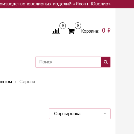
оизводство ювелирных изделий «Яхонт-Ювелир»
0
0
0 ₽
Корзина:
нитом
Серьги