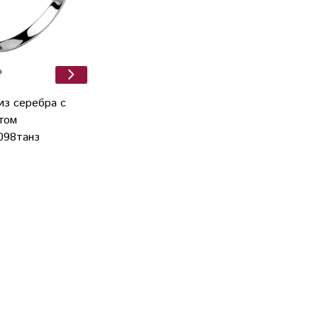
₽
из серебра с
том
098танз