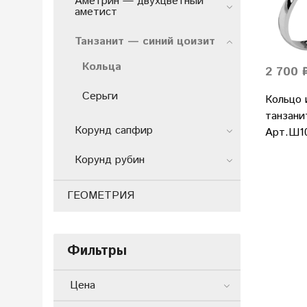
Аметрин — двухцветный
аметист
Танзанит — синий цоизит
Кольца
2 700 
Серьги
Кольцо 
танзани
Корунд сапфир
Арт.Ш1
Корунд рубин
ГЕОМЕТРИЯ
Фильтры
Цена