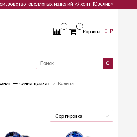
оизводство ювелирных изделий «Яхонт-Ювелир»
0
0
0 ₽
Корзина:
занит — синий цоизит
Кольца