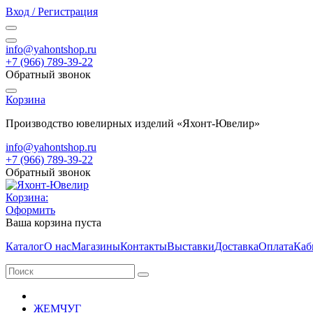
Вход / Регистрация
info@yahontshop.ru
+7 (966) 789-39-22
Обратный звонок
Корзина
Производство ювелирных изделий «Яхонт-Ювелир»
info@yahontshop.ru
+7 (966) 789-39-22
Обратный звонок
Корзина:
Оформить
Ваша корзина пуста
Каталог
О нас
Магазины
Контакты
Выставки
Доставка
Оплата
Каб
ЖЕМЧУГ