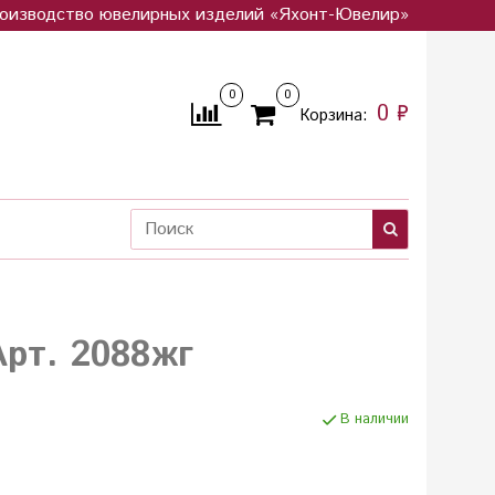
оизводство ювелирных изделий «Яхонт-Ювелир»
0
0
0 ₽
Корзина:
Арт. 2088жг
В наличии