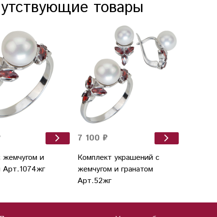
утствующие товары
₽
7 100 ₽
с жемчугом и
Комплект украшений с
м Арт.1074жг
жемчугом и гранатом
Арт.52жг