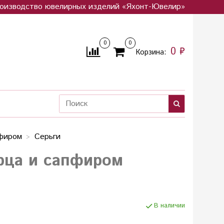
оизводство ювелирных изделий «Яхонт-Ювелир»
0
0
0 ₽
Корзина:
пфиром
Серьги
арца и сапфиром
В наличии