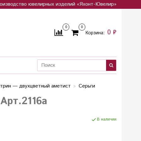
оизводство ювелирных изделий «Яхонт-Ювелир»
0
0
0 ₽
Корзина:
трин — двухцветный аметист
Серьги
Арт.2116а
В наличии