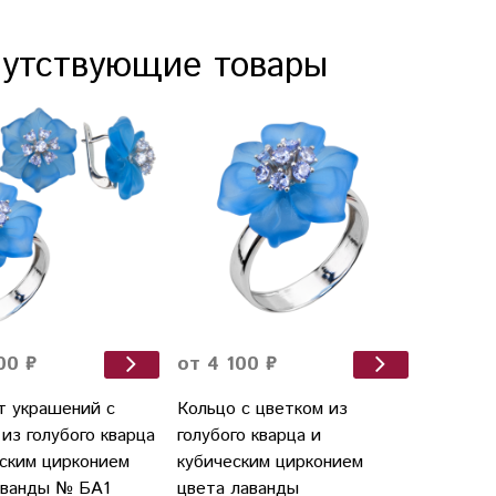
утствующие товары
00 ₽
от 4 100 ₽
т украшений с
Кольцо с цветком из
из голубого кварца
голубого кварца и
еским цирконием
кубическим цирконием
аванды № БА1
цвета лаванды