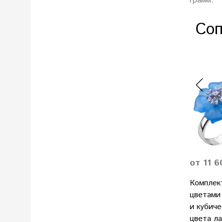
грамм.
Соп
от 11 6
Комплек
цветами 
и кубич
цвета л