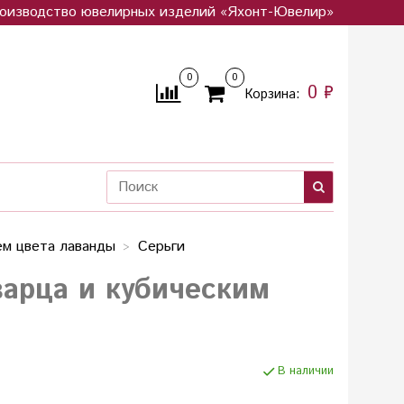
оизводство ювелирных изделий «Яхонт-Ювелир»
0
0
0 ₽
Корзина:
ем цвета лаванды
Серьги
варца и кубическим
В наличии