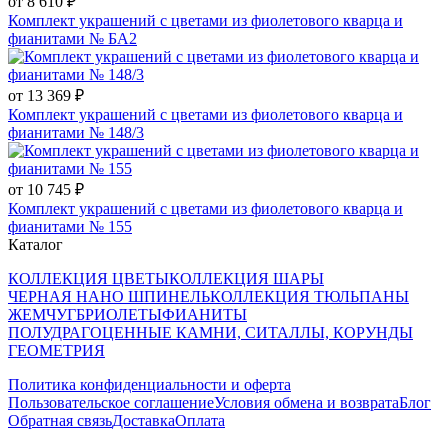
от 8 610 ₽
Комплект украшений с цветами из фиолетового кварца и
фианитами № БА2
от 13 369 ₽
Комплект украшений с цветами из фиолетового кварца и
фианитами № 148/3
от 10 745 ₽
Комплект украшений с цветами из фиолетового кварца и
фианитами № 155
Каталог
КОЛЛЕКЦИЯ ЦВЕТЫ
КОЛЛЕКЦИЯ ШАРЫ
ЧЕРНАЯ НАНО ШПИНЕЛЬ
КОЛЛЕКЦИЯ ТЮЛЬПАНЫ
ЖЕМЧУГ
БРИОЛЕТЫ
ФИАНИТЫ
ПОЛУДРАГОЦЕННЫЕ КАМНИ, СИТАЛЛЫ, КОРУНДЫ
ГЕОМЕТРИЯ
Политика конфиденциальности и оферта
Пользовательское соглашение
Условия обмена и возврата
Блог
Обратная связь
Доставка
Оплата