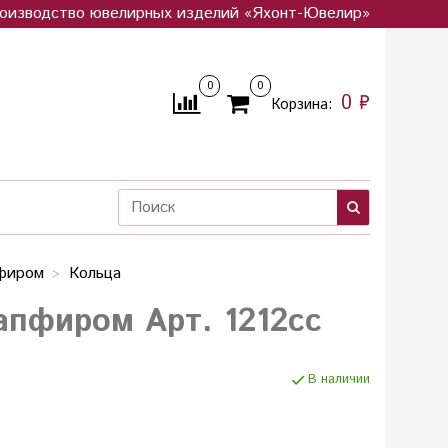
оизводство ювелирных изделий «Яхонт-Ювелир»
0
0
0 ₽
Корзина:
пфиром
Кольца
апфиром Арт. 1212сс
В наличии