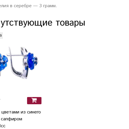
елия в серебре — 3 грамм.
утствующие товары
а
₽
 цветами из синего
и сапфиром
1сс