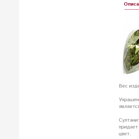
Описа
Вес изде
Украшен
являетс
Султани
придает
цвет.