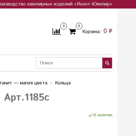
оизводство ювелирных изделий «Яхонт-Ювелир»
0
0
0 ₽
Корзина:
танит — магия цвета
Кольца
 Арт.1185с
В наличии