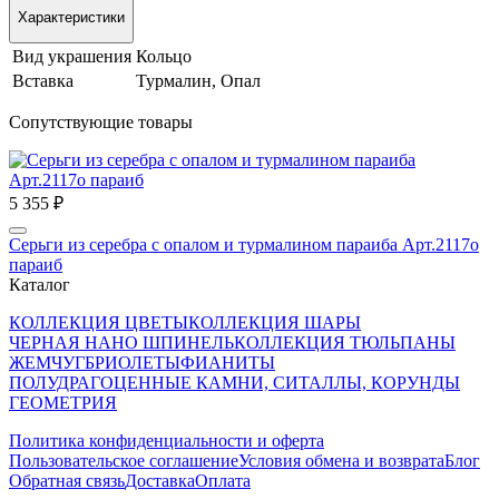
Характеристики
Вид украшения
Кольцо
Вставка
Турмалин, Опал
Сопутствующие товары
5 355 ₽
Серьги из серебра с опалом и турмалином параиба Арт.2117о
параиб
Каталог
КОЛЛЕКЦИЯ ЦВЕТЫ
КОЛЛЕКЦИЯ ШАРЫ
ЧЕРНАЯ НАНО ШПИНЕЛЬ
КОЛЛЕКЦИЯ ТЮЛЬПАНЫ
ЖЕМЧУГ
БРИОЛЕТЫ
ФИАНИТЫ
ПОЛУДРАГОЦЕННЫЕ КАМНИ, СИТАЛЛЫ, КОРУНДЫ
ГЕОМЕТРИЯ
Политика конфиденциальности и оферта
Пользовательское соглашение
Условия обмена и возврата
Блог
Обратная связь
Доставка
Оплата