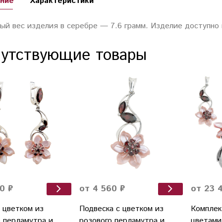
ние
Характеристики
ый вес изделия в серебре — 7.6 грамм. Изделие доступно 
утствующие товары
0 ₽
от 4 560 ₽
от 23 
 цветком из
Подвеска с цветком из
Комплек
о перламутра и
розового перламутра и
цветами