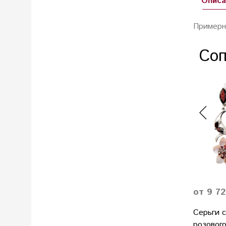
Описа
Примерн
Соп
от 9 72
Серьги с
розовог