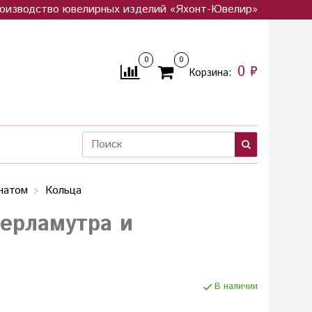
оизводство ювелирных изделий «Яхонт-Ювелир»
0
0
0 ₽
Корзина:
натом
Кольца
перламутра и
В наличии