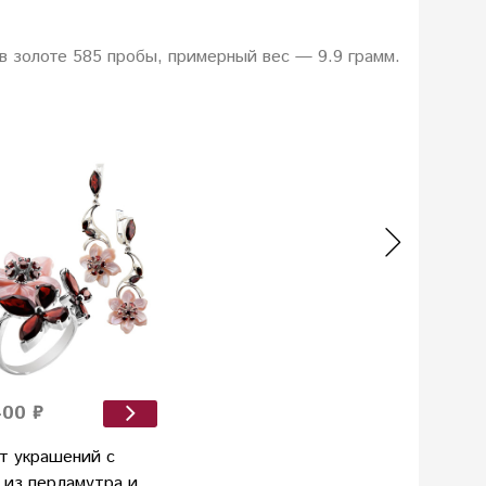
в золоте 585 пробы, примерный вес — 9.9 грамм.
400 ₽
т украшений с
 из перламутра и